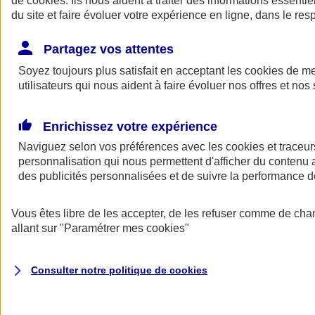
de
cookies
. Ils nous aident à traiter des informations essentie
du site et faire évoluer votre expérience en ligne, dans le resp
Assurance auto
Assurance jeune conducteur
Partagez vos attentes
Assurance forfait km
Soyez toujours plus satisfait en acceptant les
Assurance véhicule de collection
cookies
de mes
Assurance monospace
utilisateurs qui nous aident à faire évoluer nos offres et nos 
Garanties assurance auto
Nos formules assurance auto en ligne
Assurance Auto Malus
Enrichissez votre expérience
Services et avantages auto AXA
Naviguez selon vos préférences avec les
Assurance citoyenne auto
cookies et traceur
Assurer 2 voitures
personnalisation qui nous permettent d'afficher du contenu a
Assurance auto en ligne
des publicités personnalisées et de suivre la performance
Vous êtes libre de les accepter, de les refuser comme de cha
allant sur
"Paramétrer mes
cookies
"
Consulter notre politique de
cookies