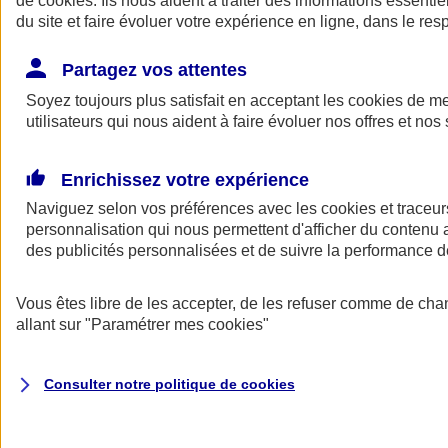
de
cookies
. Ils nous aident à traiter des informations essentie
du site et faire évoluer votre expérience en ligne, dans le resp
Assurance auto
Assurance jeune conducteur
Partagez vos attentes
Assurance forfait km
Soyez toujours plus satisfait en acceptant les
Assurance véhicule de collection
cookies
de mes
Assurance monospace
utilisateurs qui nous aident à faire évoluer nos offres et nos 
Garanties assurance auto
Nos formules assurance auto en ligne
Assurance Auto Malus
Enrichissez votre expérience
Services et avantages auto AXA
Naviguez selon vos préférences avec les
Assurance citoyenne auto
cookies et traceur
Assurer 2 voitures
personnalisation qui nous permettent d'afficher du contenu a
Assurance auto en ligne
des publicités personnalisées et de suivre la performance
Vous êtes libre de les accepter, de les refuser comme de cha
allant sur
"Paramétrer mes
cookies
"
Consulter notre politique de
cookies