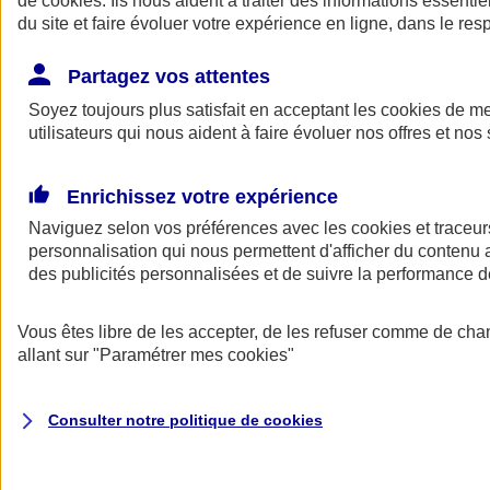
de
cookies
. Ils nous aident à traiter des informations essentie
du site et faire évoluer votre expérience en ligne, dans le resp
Assurance auto
Assurance jeune conducteur
Partagez vos attentes
Assurance forfait km
Soyez toujours plus satisfait en acceptant les
Assurance véhicule de collection
cookies
de mes
Assurance monospace
utilisateurs qui nous aident à faire évoluer nos offres et nos 
Garanties assurance auto
Nos formules assurance auto en ligne
Assurance Auto Malus
Enrichissez votre expérience
Services et avantages auto AXA
Naviguez selon vos préférences avec les
Assurance citoyenne auto
cookies et traceur
Assurer 2 voitures
personnalisation qui nous permettent d'afficher du contenu a
Assurance auto en ligne
des publicités personnalisées et de suivre la performance
Vous êtes libre de les accepter, de les refuser comme de cha
allant sur
"Paramétrer mes
cookies
"
Consulter notre politique de
cookies