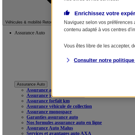
Enrichissez votre expé
Fermer le menu pri
Naviguez selon vos préférences 
Véhicules & mobilité
Retour à la section précédente
contenu adapté à vos centres d'i
Assurance Auto
Vous êtes libre de les accepter, 
Consulter notre politiqu
Assurance Auto
Assurance auto
Assurance jeune conducteur
Assurance forfait km
Assurance véhicule de collection
Assurance monospace
Garanties assurance auto
Nos formules assurance auto en ligne
Assurance Auto Malus
Services et avantages auto AXA