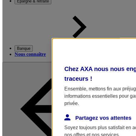
Épargne & retraite
Banque
Nous connaître
Chez AXA nous nous enga
traceurs
!
Ensemble, mettons fin aux préjugé
informations essentielles pour gar
privée.
Partagez vos attentes
Soyez toujours plus satisfait en 
nos offres et nos services.