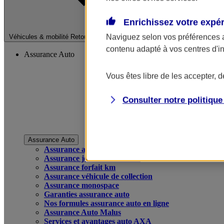
Enrichissez votre expé
Fermer le menu pri
Naviguez selon vos préférences 
Véhicules & mobilité
Retour à la section précédente
contenu adapté à vos centres d'i
Assurance Auto
Vous êtes libre de les accepter, 
Consulter notre politiqu
Assurance Auto
Assurance auto
Assurance jeune conducteur
Assurance forfait km
Assurance véhicule de collection
Assurance monospace
Garanties assurance auto
Nos formules assurance auto en ligne
Assurance Auto Malus
Services et avantages auto AXA