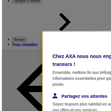
Épargne & retraite
Banque
Nous connaître
Chez AXA nous nous enga
traceurs
!
Ensemble, mettons fin aux préjugé
informations essentielles pour gar
privée.
Partagez vos attentes
Soyez toujours plus satisfait en 
nos offres et nos services.