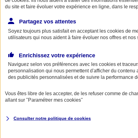
de
cookies
. Ils nous aident à traiter des informations essentie
du site et faire évoluer votre expérience en ligne, dans le resp
Assurance auto
Assurance jeune conducteur
Partagez vos attentes
Assurance forfait km
Soyez toujours plus satisfait en acceptant les
Assurance véhicule de collection
cookies
de mes
Assurance monospace
utilisateurs qui nous aident à faire évoluer nos offres et nos 
Garanties assurance auto
Nos formules assurance auto en ligne
Assurance Auto Malus
Enrichissez votre expérience
Services et avantages auto AXA
Naviguez selon vos préférences avec les
Assurance citoyenne auto
cookies et traceur
Assurer 2 voitures
personnalisation qui nous permettent d'afficher du contenu a
Assurance auto en ligne
des publicités personnalisées et de suivre la performance
Vous êtes libre de les accepter, de les refuser comme de cha
allant sur
"Paramétrer mes
cookies
"
Consulter notre politique de
cookies