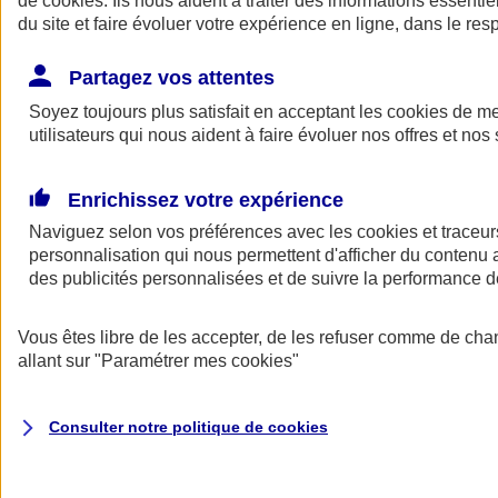
de
cookies
. Ils nous aident à traiter des informations essentie
du site et faire évoluer votre expérience en ligne, dans le resp
Assurance auto
Assurance jeune conducteur
Partagez vos attentes
Assurance forfait km
Soyez toujours plus satisfait en acceptant les
Assurance véhicule de collection
cookies
de mes
Assurance monospace
utilisateurs qui nous aident à faire évoluer nos offres et nos 
Garanties assurance auto
Nos formules assurance auto en ligne
Assurance Auto Malus
Enrichissez votre expérience
Services et avantages auto AXA
Naviguez selon vos préférences avec les
Assurance citoyenne auto
cookies et traceur
Assurer 2 voitures
personnalisation qui nous permettent d'afficher du contenu a
Assurance auto en ligne
des publicités personnalisées et de suivre la performance
Vous êtes libre de les accepter, de les refuser comme de cha
allant sur
"Paramétrer mes
cookies
"
Consulter notre politique de
cookies