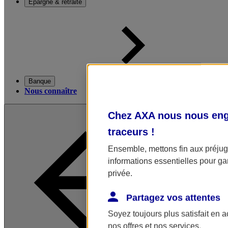
Épargne & retraite
Banque
Nous connaître
Chez AXA nous nous enga
traceurs
!
Ensemble, mettons fin aux préjugé
informations essentielles pour gar
privée.
Partagez vos attentes
Soyez toujours plus satisfait en 
nos offres et nos services.