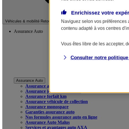
Enrichissez votre expé
Fermer le menu pri
Naviguez selon vos préférences 
Véhicules & mobilité
Retour à la section précédente
contenu adapté à vos centres d'i
Assurance Auto
Vous êtes libre de les accepter, 
Consulter notre politiqu
Assurance Auto
Assurance auto
Assurance jeune conducteur
Assurance forfait km
Assurance véhicule de collection
Assurance monospace
Garanties assurance auto
Nos formules assurance auto en ligne
Assurance Auto Malus
Services et avantages auto AXA