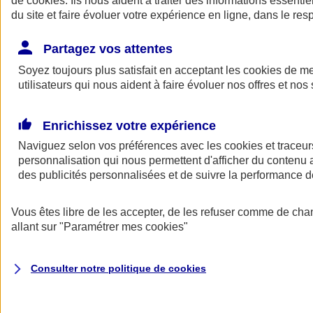
de
cookies
. Ils nous aident à traiter des informations essentie
du site et faire évoluer votre expérience en ligne, dans le resp
Assurance auto
Assurance jeune conducteur
Partagez vos attentes
Assurance forfait km
Soyez toujours plus satisfait en acceptant les
Assurance véhicule de collection
cookies
de mes
Assurance monospace
utilisateurs qui nous aident à faire évoluer nos offres et nos 
Garanties assurance auto
Nos formules assurance auto en ligne
Assurance Auto Malus
Enrichissez votre expérience
Services et avantages auto AXA
Naviguez selon vos préférences avec les
Assurance citoyenne auto
cookies et traceur
Assurer 2 voitures
personnalisation qui nous permettent d'afficher du contenu a
Assurance auto en ligne
des publicités personnalisées et de suivre la performance
Vous êtes libre de les accepter, de les refuser comme de cha
allant sur
"Paramétrer mes
cookies
"
Consulter notre politique de
cookies