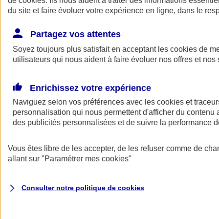
de
cookies
. Ils nous aident à traiter des informations essentie
du site et faire évoluer votre expérience en ligne, dans le resp
Assurance auto
Assurance jeune conducteur
Partagez vos attentes
Assurance forfait km
Soyez toujours plus satisfait en acceptant les
Assurance véhicule de collection
cookies
de mes
Assurance monospace
utilisateurs qui nous aident à faire évoluer nos offres et nos 
Garanties assurance auto
Nos formules assurance auto en ligne
Assurance Auto Malus
Enrichissez votre expérience
Services et avantages auto AXA
Naviguez selon vos préférences avec les
Assurance citoyenne auto
cookies et traceur
Assurer 2 voitures
personnalisation qui nous permettent d'afficher du contenu a
Assurance auto en ligne
des publicités personnalisées et de suivre la performance
Vous êtes libre de les accepter, de les refuser comme de cha
allant sur
"Paramétrer mes
cookies
"
Consulter notre politique de
cookies