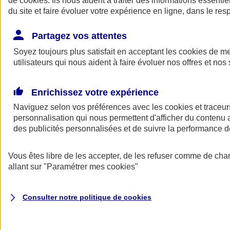
de
cookies
. Ils nous aident à traiter des informations essentie
du site et faire évoluer votre expérience en ligne, dans le resp
Assurance auto
Assurance jeune conducteur
Partagez vos attentes
Assurance forfait km
Soyez toujours plus satisfait en acceptant les
Assurance véhicule de collection
cookies
de mes
Assurance monospace
utilisateurs qui nous aident à faire évoluer nos offres et nos 
Garanties assurance auto
Nos formules assurance auto en ligne
Assurance Auto Malus
Enrichissez votre expérience
Services et avantages auto AXA
Naviguez selon vos préférences avec les
Assurance citoyenne auto
cookies et traceur
Assurer 2 voitures
personnalisation qui nous permettent d'afficher du contenu a
Assurance auto en ligne
des publicités personnalisées et de suivre la performance
Vous êtes libre de les accepter, de les refuser comme de cha
allant sur
"Paramétrer mes
cookies
"
Consulter notre politique de
cookies