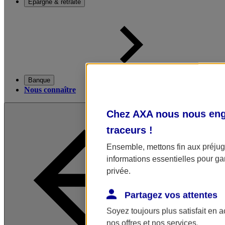
Épargne & retraite
Banque
Nous connaître
Chez AXA nous nous enga
traceurs
!
Ensemble, mettons fin aux préjugé
informations essentielles pour gar
privée.
Partagez vos attentes
Soyez toujours plus satisfait en 
nos offres et nos services.