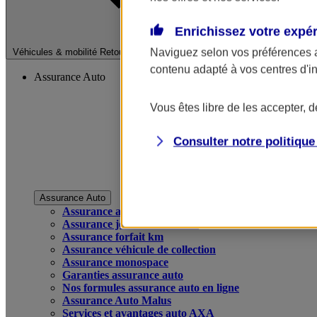
Enrichissez votre expé
Fermer le menu pri
Naviguez selon vos préférences 
Véhicules & mobilité
Retour à la section précédente
contenu adapté à vos centres d'i
Assurance Auto
Vous êtes libre de les accepter, 
Consulter notre politiqu
Assurance Auto
Assurance auto
Assurance jeune conducteur
Assurance forfait km
Assurance véhicule de collection
Assurance monospace
Garanties assurance auto
Nos formules assurance auto en ligne
Assurance Auto Malus
Services et avantages auto AXA