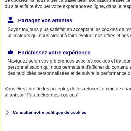
de
cookies
. Ils nous aident à traiter des informations essentie
du site et faire évoluer votre expérience en ligne, dans le resp
Assurance auto
Assurance jeune conducteur
Partagez vos attentes
Assurance forfait km
Soyez toujours plus satisfait en acceptant les
Assurance véhicule de collection
cookies
de mes
Assurance monospace
utilisateurs qui nous aident à faire évoluer nos offres et nos 
Garanties assurance auto
Nos formules assurance auto en ligne
Assurance Auto Malus
Enrichissez votre expérience
Services et avantages auto AXA
Naviguez selon vos préférences avec les
Assurance citoyenne auto
cookies et traceur
Assurer 2 voitures
personnalisation qui nous permettent d'afficher du contenu a
Assurance auto en ligne
des publicités personnalisées et de suivre la performance
Vous êtes libre de les accepter, de les refuser comme de cha
allant sur
"Paramétrer mes
cookies
"
Consulter notre politique de
cookies