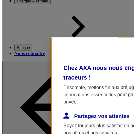
Épargne & retraite
Banque
Nous connaître
Chez AXA nous nous enga
traceurs
!
Ensemble, mettons fin aux préjugé
informations essentielles pour gar
privée.
Partagez vos attentes
Soyez toujours plus satisfait en 
nos offres et nos services.