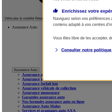
Enrichissez votre expé
Fermer le menu pri
Naviguez selon vos préférences 
Véhicules & mobilité
Retour à la section précédente
contenu adapté à vos centres d'i
Assurance Auto
Vous êtes libre de les accepter, 
Consulter notre politiqu
Assurance Auto
Assurance auto
Assurance jeune conducteur
Assurance forfait km
Assurance véhicule de collection
Assurance monospace
Garanties assurance auto
Nos formules assurance auto en ligne
Assurance Auto Malus
Services et avantages auto AXA