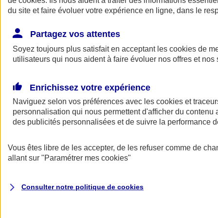
de
cookies
. Ils nous aident à traiter des informations essentie
du site et faire évoluer votre expérience en ligne, dans le resp
Assurance auto
Assurance jeune conducteur
Partagez vos attentes
Assurance forfait km
Soyez toujours plus satisfait en acceptant les
Assurance véhicule de collection
cookies
de mes
Assurance monospace
utilisateurs qui nous aident à faire évoluer nos offres et nos 
Garanties assurance auto
Nos formules assurance auto en ligne
Assurance Auto Malus
Enrichissez votre expérience
Services et avantages auto AXA
Naviguez selon vos préférences avec les
Assurance citoyenne auto
cookies et traceur
Assurer 2 voitures
personnalisation qui nous permettent d'afficher du contenu a
Assurance auto en ligne
des publicités personnalisées et de suivre la performance
Vous êtes libre de les accepter, de les refuser comme de cha
allant sur
"Paramétrer mes
cookies
"
Consulter notre politique de
cookies