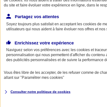
de
cookies
. Ils nous aident à traiter des informations essentie
du site et faire évoluer votre expérience en ligne, dans le resp
Assurance auto
Assurance jeune conducteur
Partagez vos attentes
Assurance forfait km
Soyez toujours plus satisfait en acceptant les
Assurance véhicule de collection
cookies
de mes
Assurance monospace
utilisateurs qui nous aident à faire évoluer nos offres et nos 
Garanties assurance auto
Nos formules assurance auto en ligne
Assurance Auto Malus
Enrichissez votre expérience
Services et avantages auto AXA
Naviguez selon vos préférences avec les
Assurance citoyenne auto
cookies et traceur
Assurer 2 voitures
personnalisation qui nous permettent d'afficher du contenu a
Assurance auto en ligne
des publicités personnalisées et de suivre la performance
Vous êtes libre de les accepter, de les refuser comme de cha
allant sur
"Paramétrer mes
cookies
"
Consulter notre politique de
cookies