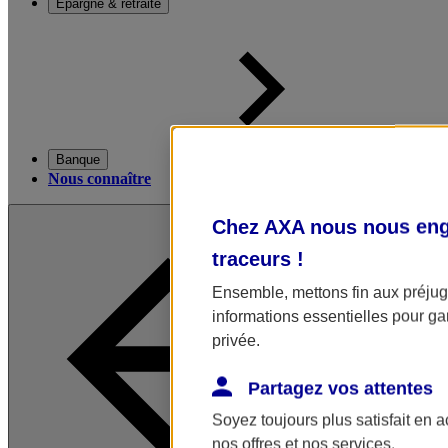
Épargne & retraite
Banque
Nous connaître
Chez AXA nous nous enga
traceurs
!
Ensemble, mettons fin aux préjugé
informations essentielles pour gar
privée.
Partagez vos attentes
Soyez toujours plus satisfait en 
nos offres et nos services.