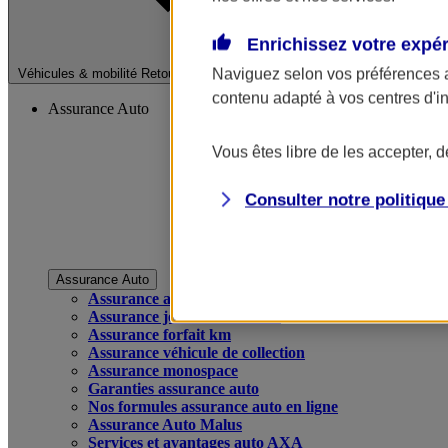
Enrichissez votre expé
Fermer le menu pri
Naviguez selon vos préférences 
Véhicules & mobilité
Retour à la section précédente
contenu adapté à vos centres d'i
Assurance Auto
Vous êtes libre de les accepter, 
Consulter notre politiqu
Assurance Auto
Assurance auto
Assurance jeune conducteur
Assurance forfait km
Assurance véhicule de collection
Assurance monospace
Garanties assurance auto
Nos formules assurance auto en ligne
Assurance Auto Malus
Services et avantages auto AXA