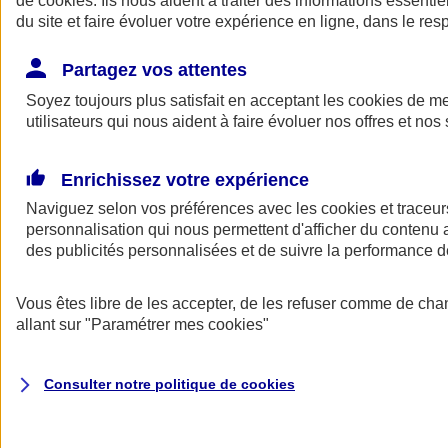
de
cookies
. Ils nous aident à traiter des informations essentie
du site et faire évoluer votre expérience en ligne, dans le resp
Assurance auto
Assurance jeune conducteur
Partagez vos attentes
Assurance forfait km
Soyez toujours plus satisfait en acceptant les
Assurance véhicule de collection
cookies
de mes
Assurance monospace
utilisateurs qui nous aident à faire évoluer nos offres et nos 
Garanties assurance auto
Nos formules assurance auto en ligne
Assurance Auto Malus
Enrichissez votre expérience
Services et avantages auto AXA
Naviguez selon vos préférences avec les
Assurance citoyenne auto
cookies et traceur
Assurer 2 voitures
personnalisation qui nous permettent d'afficher du contenu a
Assurance auto en ligne
des publicités personnalisées et de suivre la performance
Vous êtes libre de les accepter, de les refuser comme de cha
allant sur
"Paramétrer mes
cookies
"
Consulter notre politique de
cookies