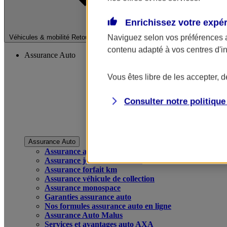
Enrichissez votre expé
Fermer le menu pri
Naviguez selon vos préférences 
Véhicules & mobilité
Retour à la section précédente
contenu adapté à vos centres d'i
Assurance Auto
Vous êtes libre de les accepter, 
Consulter notre politiqu
Assurance Auto
Assurance auto
Assurance jeune conducteur
Assurance forfait km
Assurance véhicule de collection
Assurance monospace
Garanties assurance auto
Nos formules assurance auto en ligne
Assurance Auto Malus
Services et avantages auto AXA