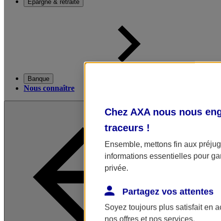
Épargne & retraite
Banque
Nous connaître
Chez AXA nous nous enga
traceurs
!
Ensemble, mettons fin aux préjugé
informations essentielles pour gar
privée.
Partagez vos attentes
Soyez toujours plus satisfait en 
nos offres et nos services.