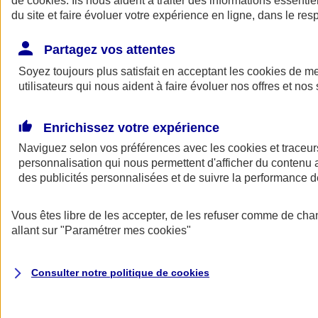
de
cookies
. Ils nous aident à traiter des informations essentie
du site et faire évoluer votre expérience en ligne, dans le resp
Assurance auto
Assurance jeune conducteur
Partagez vos attentes
Assurance forfait km
Soyez toujours plus satisfait en acceptant les
Assurance véhicule de collection
cookies
de mes
Assurance monospace
utilisateurs qui nous aident à faire évoluer nos offres et nos 
Garanties assurance auto
Nos formules assurance auto en ligne
Assurance Auto Malus
Enrichissez votre expérience
Services et avantages auto AXA
Naviguez selon vos préférences avec les
Assurance citoyenne auto
cookies et traceur
Assurer 2 voitures
personnalisation qui nous permettent d'afficher du contenu a
Assurance auto en ligne
des publicités personnalisées et de suivre la performance
Vous êtes libre de les accepter, de les refuser comme de cha
allant sur
"Paramétrer mes
cookies
"
Consulter notre politique de
cookies