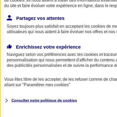
de
cookies
. Ils nous aident à traiter des informations essentie
du site et faire évoluer votre expérience en ligne, dans le resp
Assurance auto
Assurance jeune conducteur
Partagez vos attentes
Assurance forfait km
Soyez toujours plus satisfait en acceptant les
Assurance véhicule de collection
cookies
de mes
Assurance monospace
utilisateurs qui nous aident à faire évoluer nos offres et nos 
Garanties assurance auto
Nos formules assurance auto en ligne
Assurance Auto Malus
Enrichissez votre expérience
Services et avantages auto AXA
Naviguez selon vos préférences avec les
Assurance citoyenne auto
cookies et traceur
Assurer 2 voitures
personnalisation qui nous permettent d'afficher du contenu a
Assurance auto en ligne
des publicités personnalisées et de suivre la performance
Vous êtes libre de les accepter, de les refuser comme de cha
allant sur
"Paramétrer mes
cookies
"
Consulter notre politique de
cookies