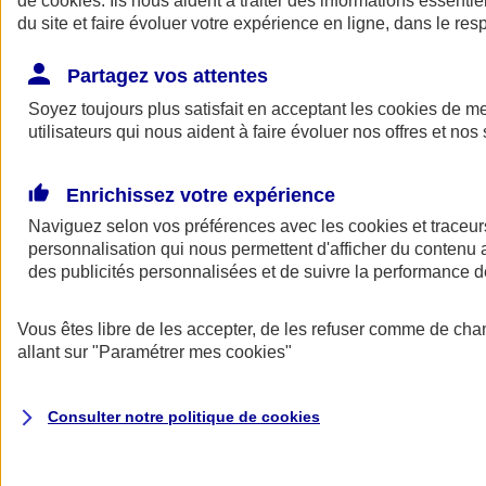
de
cookies
. Ils nous aident à traiter des informations essentie
du site et faire évoluer votre expérience en ligne, dans le resp
Assurance auto
Assurance jeune conducteur
Partagez vos attentes
Assurance forfait km
Soyez toujours plus satisfait en acceptant les
Assurance véhicule de collection
cookies
de mes
Assurance monospace
utilisateurs qui nous aident à faire évoluer nos offres et nos 
Garanties assurance auto
Nos formules assurance auto en ligne
Assurance Auto Malus
Enrichissez votre expérience
Services et avantages auto AXA
Naviguez selon vos préférences avec les
Assurance citoyenne auto
cookies et traceur
Assurer 2 voitures
personnalisation qui nous permettent d'afficher du contenu a
Assurance auto en ligne
des publicités personnalisées et de suivre la performance
Vous êtes libre de les accepter, de les refuser comme de cha
allant sur
"Paramétrer mes
cookies
"
Consulter notre politique de
cookies