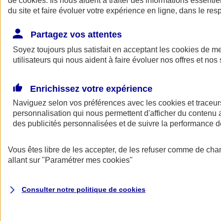
de
cookies
. Ils nous aident à traiter des informations essentie
du site et faire évoluer votre expérience en ligne, dans le resp
Assurance auto
Assurance jeune conducteur
Partagez vos attentes
Assurance forfait km
Soyez toujours plus satisfait en acceptant les
Assurance véhicule de collection
cookies
de mes
Assurance monospace
utilisateurs qui nous aident à faire évoluer nos offres et nos 
Garanties assurance auto
Nos formules assurance auto en ligne
Assurance Auto Malus
Enrichissez votre expérience
Services et avantages auto AXA
Naviguez selon vos préférences avec les
Assurance citoyenne auto
cookies et traceur
Assurer 2 voitures
personnalisation qui nous permettent d'afficher du contenu a
Assurance auto en ligne
des publicités personnalisées et de suivre la performance
Vous êtes libre de les accepter, de les refuser comme de cha
allant sur
"Paramétrer mes
cookies
"
Consulter notre politique de
cookies