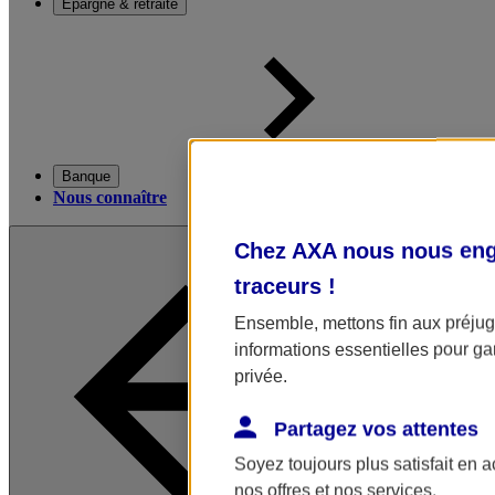
Épargne & retraite
Banque
Nous connaître
Chez AXA nous nous enga
traceurs
!
Ensemble, mettons fin aux préjugé
informations essentielles pour gar
privée.
Partagez vos attentes
Soyez toujours plus satisfait en 
nos offres et nos services.