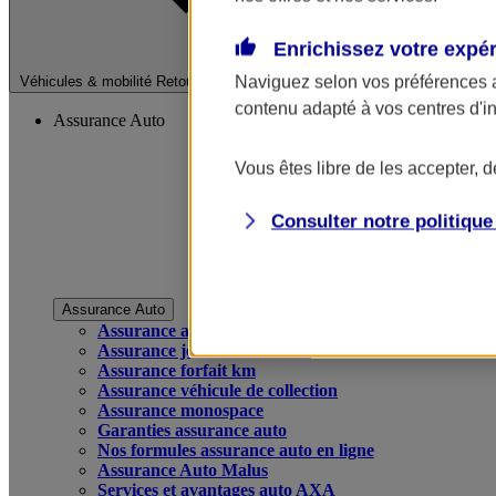
Enrichissez votre expé
Fermer le menu pri
Naviguez selon vos préférences 
Véhicules & mobilité
Retour à la section précédente
contenu adapté à vos centres d'i
Assurance Auto
Vous êtes libre de les accepter, 
Consulter notre politiqu
Assurance Auto
Assurance auto
Assurance jeune conducteur
Assurance forfait km
Assurance véhicule de collection
Assurance monospace
Garanties assurance auto
Nos formules assurance auto en ligne
Assurance Auto Malus
Services et avantages auto AXA