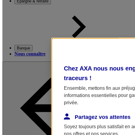
Épargne & retraite
Banque
Nous connaître
Chez AXA nous nous enga
traceurs
!
Ensemble, mettons fin aux préjugé
informations essentielles pour gar
privée.
Partagez vos attentes
Soyez toujours plus satisfait en 
nos offres et nos services.