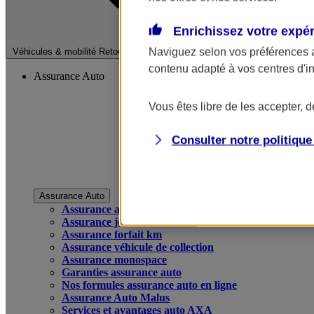
Enrichissez votre expé
Fermer le menu pri
Naviguez selon vos préférences 
Véhicules & mobilité
Retour à la section précédente
contenu adapté à vos centres d'i
Assurance Auto
Vous êtes libre de les accepter, 
Consulter notre politiqu
Assurance Auto
Assurance auto
Assurance jeune conducteur
Assurance forfait km
Assurance véhicule de collection
Assurance monospace
Garanties assurance auto
Nos formules assurance auto en ligne
Assurance Auto Malus
Services et avantages auto AXA