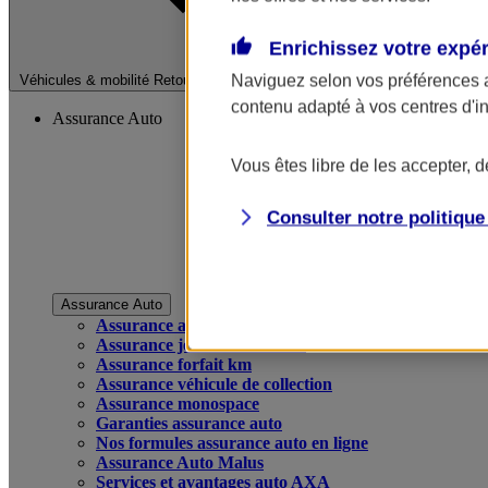
Enrichissez votre expé
Fermer le menu pri
Naviguez selon vos préférences 
Véhicules & mobilité
Retour à la section précédente
contenu adapté à vos centres d'i
Assurance Auto
Vous êtes libre de les accepter, 
Consulter notre politiqu
Assurance Auto
Assurance auto
Assurance jeune conducteur
Assurance forfait km
Assurance véhicule de collection
Assurance monospace
Garanties assurance auto
Nos formules assurance auto en ligne
Assurance Auto Malus
Services et avantages auto AXA