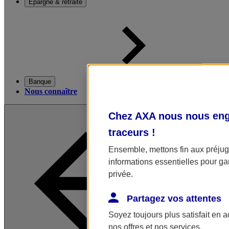
Épargne & retraite
Banque
Nous connaître
Chez AXA nous nous enga
traceurs
!
Ensemble, mettons fin aux préjugé
informations essentielles pour gar
privée.
Partagez vos attentes
Soyez toujours plus satisfait en 
nos offres et nos services.