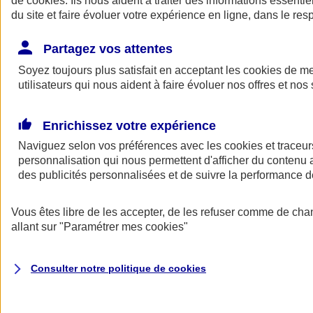
de
cookies
. Ils nous aident à traiter des informations essentie
du site et faire évoluer votre expérience en ligne, dans le resp
Assurance auto
Assurance jeune conducteur
Partagez vos attentes
Assurance forfait km
Soyez toujours plus satisfait en acceptant les
Assurance véhicule de collection
cookies
de mes
Assurance monospace
utilisateurs qui nous aident à faire évoluer nos offres et nos 
Garanties assurance auto
Nos formules assurance auto en ligne
Assurance Auto Malus
Enrichissez votre expérience
Services et avantages auto AXA
Naviguez selon vos préférences avec les
Assurance citoyenne auto
cookies et traceur
Assurer 2 voitures
personnalisation qui nous permettent d'afficher du contenu a
Assurance auto en ligne
des publicités personnalisées et de suivre la performance
Vous êtes libre de les accepter, de les refuser comme de cha
allant sur
"Paramétrer mes
cookies
"
Consulter notre politique de
cookies