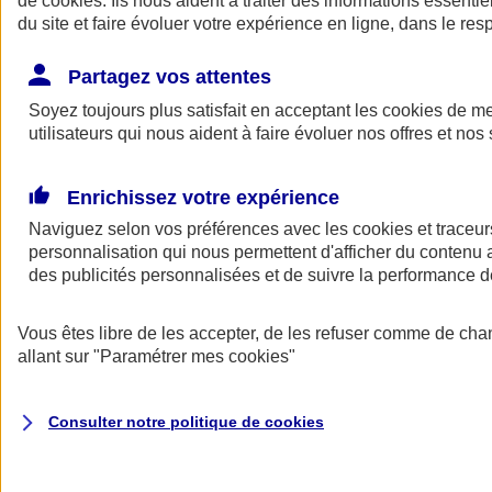
de
cookies
. Ils nous aident à traiter des informations essentie
du site et faire évoluer votre expérience en ligne, dans le resp
Assurance auto
Assurance jeune conducteur
Partagez vos attentes
Assurance forfait km
Soyez toujours plus satisfait en acceptant les
Assurance véhicule de collection
cookies
de mes
Assurance monospace
utilisateurs qui nous aident à faire évoluer nos offres et nos 
Garanties assurance auto
Nos formules assurance auto en ligne
Assurance Auto Malus
Enrichissez votre expérience
Services et avantages auto AXA
Naviguez selon vos préférences avec les
Assurance citoyenne auto
cookies et traceur
Assurer 2 voitures
personnalisation qui nous permettent d'afficher du contenu a
Assurance auto en ligne
des publicités personnalisées et de suivre la performance
Vous êtes libre de les accepter, de les refuser comme de cha
allant sur
"Paramétrer mes
cookies
"
Consulter notre politique de
cookies