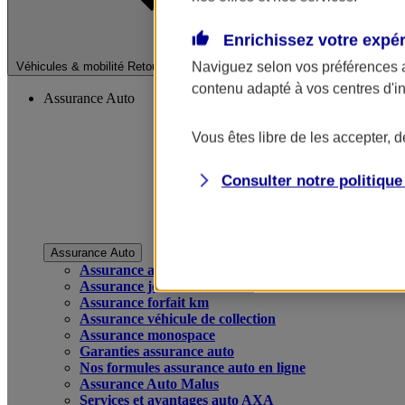
Enrichissez votre expé
Fermer le menu pri
Naviguez selon vos préférences 
Véhicules & mobilité
Retour à la section précédente
contenu adapté à vos centres d'i
Assurance Auto
Vous êtes libre de les accepter, 
Consulter notre politiqu
Assurance Auto
Assurance auto
Assurance jeune conducteur
Assurance forfait km
Assurance véhicule de collection
Assurance monospace
Garanties assurance auto
Nos formules assurance auto en ligne
Assurance Auto Malus
Services et avantages auto AXA