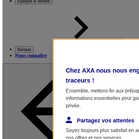
Épargne & retraite
Banque
Nous connaître
Chez AXA nous nous enga
traceurs
!
Ensemble, mettons fin aux préjugé
informations essentielles pour gar
privée.
Partagez vos attentes
Soyez toujours plus satisfait en 
nos offres et nos services.