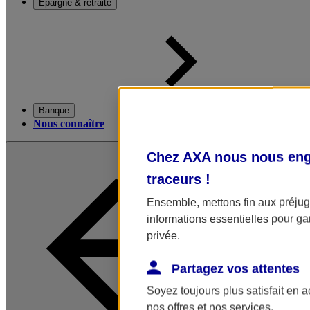
Épargne & retraite
Banque
Nous connaître
Chez AXA nous nous enga
traceurs
!
Ensemble, mettons fin aux préjugé
informations essentielles pour gar
privée.
Partagez vos attentes
Soyez toujours plus satisfait en 
nos offres et nos services.