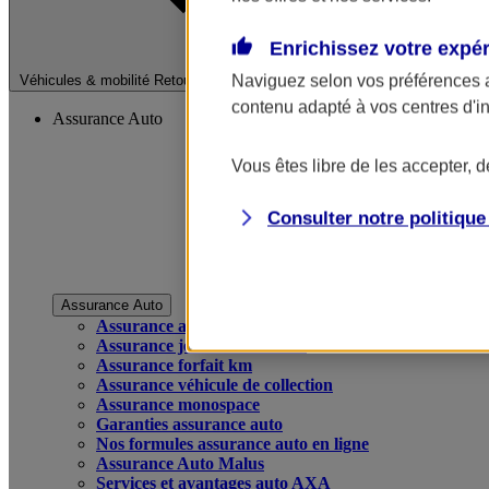
Enrichissez votre expé
Fermer le menu pri
Naviguez selon vos préférences 
Véhicules & mobilité
Retour à la section précédente
contenu adapté à vos centres d'i
Assurance Auto
Vous êtes libre de les accepter, 
Consulter notre politiqu
Assurance Auto
Assurance auto
Assurance jeune conducteur
Assurance forfait km
Assurance véhicule de collection
Assurance monospace
Garanties assurance auto
Nos formules assurance auto en ligne
Assurance Auto Malus
Services et avantages auto AXA