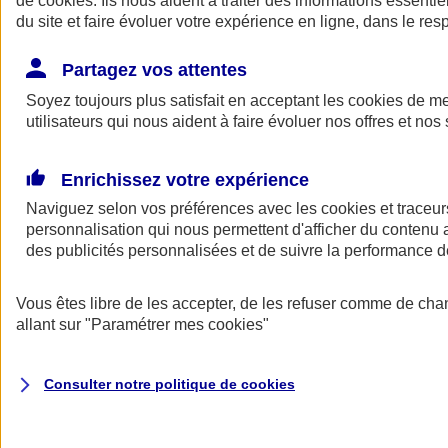
de
cookies
. Ils nous aident à traiter des informations essentie
du site et faire évoluer votre expérience en ligne, dans le resp
Assurance auto
Assurance jeune conducteur
Partagez vos attentes
Assurance forfait km
Soyez toujours plus satisfait en acceptant les
Assurance véhicule de collection
cookies
de mes
Assurance monospace
utilisateurs qui nous aident à faire évoluer nos offres et nos 
Garanties assurance auto
Nos formules assurance auto en ligne
Assurance Auto Malus
Enrichissez votre expérience
Services et avantages auto AXA
Naviguez selon vos préférences avec les
Assurance citoyenne auto
cookies et traceur
Assurer 2 voitures
personnalisation qui nous permettent d'afficher du contenu a
Assurance auto en ligne
des publicités personnalisées et de suivre la performance
Vous êtes libre de les accepter, de les refuser comme de cha
allant sur
"Paramétrer mes
cookies
"
Consulter notre politique de
cookies