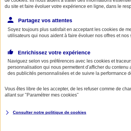
de
cookies
. Ils nous aident à traiter des informations essentie
du site et faire évoluer votre expérience en ligne, dans le resp
Assurance auto
Assurance jeune conducteur
Partagez vos attentes
Assurance forfait km
Soyez toujours plus satisfait en acceptant les
Assurance véhicule de collection
cookies
de mes
Assurance monospace
utilisateurs qui nous aident à faire évoluer nos offres et nos 
Garanties assurance auto
Nos formules assurance auto en ligne
Assurance Auto Malus
Enrichissez votre expérience
Services et avantages auto AXA
Naviguez selon vos préférences avec les
Assurance citoyenne auto
cookies et traceur
Assurer 2 voitures
personnalisation qui nous permettent d'afficher du contenu a
Assurance auto en ligne
des publicités personnalisées et de suivre la performance
Vous êtes libre de les accepter, de les refuser comme de cha
allant sur
"Paramétrer mes
cookies
"
Consulter notre politique de
cookies