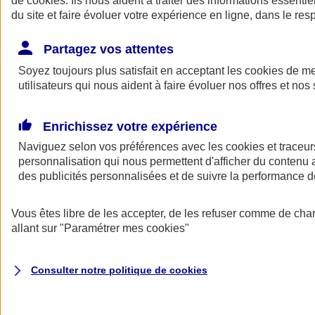
de
cookies
. Ils nous aident à traiter des informations essentie
du site et faire évoluer votre expérience en ligne, dans le resp
Assurance auto
Assurance jeune conducteur
Partagez vos attentes
Assurance forfait km
Soyez toujours plus satisfait en acceptant les
Assurance véhicule de collection
cookies
de mes
Assurance monospace
utilisateurs qui nous aident à faire évoluer nos offres et nos 
Garanties assurance auto
Nos formules assurance auto en ligne
Assurance Auto Malus
Enrichissez votre expérience
Services et avantages auto AXA
Naviguez selon vos préférences avec les
Assurance citoyenne auto
cookies et traceur
Assurer 2 voitures
personnalisation qui nous permettent d'afficher du contenu a
Assurance auto en ligne
des publicités personnalisées et de suivre la performance
Vous êtes libre de les accepter, de les refuser comme de cha
allant sur
"Paramétrer mes
cookies
"
Consulter notre politique de
cookies