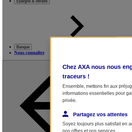
Épargne & retraite
Banque
Nous connaître
Chez AXA nous nous enga
traceurs
!
Ensemble, mettons fin aux préjugé
informations essentielles pour gar
privée.
Partagez vos attentes
Soyez toujours plus satisfait en 
nos offres et nos services.