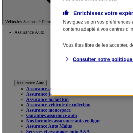
Enrichissez votre expé
Fermer le menu pri
Naviguez selon vos préférences 
Véhicules & mobilité
Retour à la section précédente
contenu adapté à vos centres d'i
Assurance Auto
Vous êtes libre de les accepter, 
Consulter notre politiqu
Assurance Auto
Assurance auto
Assurance jeune conducteur
Assurance forfait km
Assurance véhicule de collection
Assurance monospace
Garanties assurance auto
Nos formules assurance auto en ligne
Assurance Auto Malus
Services et avantages auto AXA