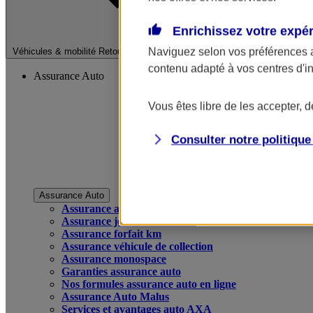
Enrichissez votre expé
Fermer le menu pri
Naviguez selon vos préférences 
Véhicules & mobilité
Retour à la section précédente
contenu adapté à vos centres d'i
Assurance Auto
Vous êtes libre de les accepter, 
Consulter notre politiqu
Assurance Auto
Assurance auto
Assurance jeune conducteur
Assurance forfait km
Assurance véhicule de collection
Assurance monospace
Garanties assurance auto
Nos formules assurance auto en ligne
Assurance Auto Malus
Services et avantages auto AXA