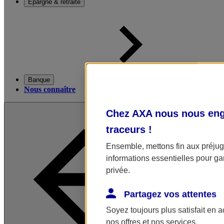
Épargne & retraite
Banque
Nous connaître
Chez AXA nous nous enga
traceurs
!
Ensemble, mettons fin aux préjugé
informations essentielles pour gar
privée.
Partagez vos attentes
Soyez toujours plus satisfait en 
nos offres et nos services.