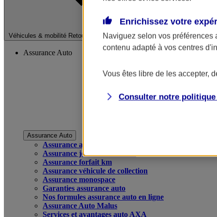
Enrichissez votre expé
Fermer le menu pri
Naviguez selon vos préférences 
Véhicules & mobilité
Retour à la section précédente
contenu adapté à vos centres d'i
Assurance Auto
Vous êtes libre de les accepter, 
Consulter notre politiqu
Assurance Auto
Assurance auto
Assurance jeune conducteur
Assurance forfait km
Assurance véhicule de collection
Assurance monospace
Garanties assurance auto
Nos formules assurance auto en ligne
Assurance Auto Malus
Services et avantages auto AXA