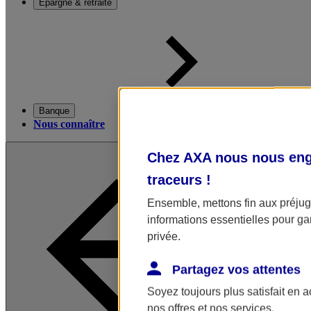
Épargne & retraite
Banque
Nous connaître
Chez AXA nous nous enga
traceurs
!
Ensemble, mettons fin aux préjugé
informations essentielles pour gar
privée.
Partagez vos attentes
Soyez toujours plus satisfait en 
nos offres et nos services.