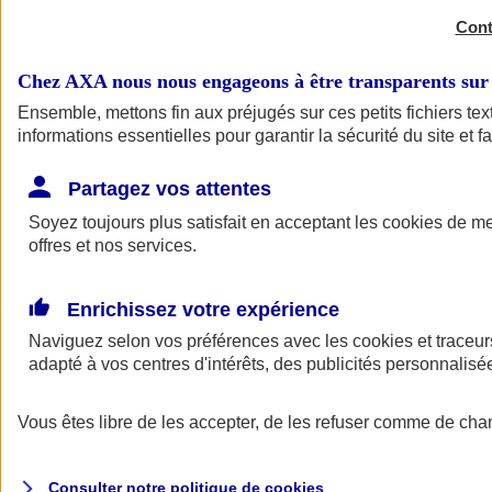
Cont
Chez AXA nous nous engageons à être transparents sur 
Ensemble, mettons fin aux préjugés sur ces petits fichiers t
informations essentielles pour garantir la sécurité du site et f
Complémentaire santé
Partagez vos attentes
Complémentaire santé
Soyez toujours plus satisfait en acceptant les
cookies
de mes
offres et nos services.
Enrichissez votre expérience
Naviguez selon vos préférences avec les
cookies et traceur
adapté à vos centres d'intérêts, des publicités personnali
Complémentaire santé
Vous êtes libre de les accepter, de les refuser comme de cha
Complémentaire sante sénior
Complémentaire santé étudiant
Complémentaire santé pour tous
Consulter notre politique de
cookies
Assurance citoyenne santé