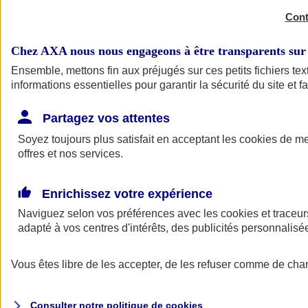
Cont
Chez AXA nous nous engageons à être transparents sur 
Ensemble, mettons fin aux préjugés sur ces petits fichiers t
informations essentielles pour garantir la sécurité du site et f
Complémentaire santé
Partagez vos attentes
Complémentaire santé
Soyez toujours plus satisfait en acceptant les
cookies
de mes
offres et nos services.
Enrichissez votre expérience
Naviguez selon vos préférences avec les
cookies et traceur
adapté à vos centres d'intérêts, des publicités personnali
Complémentaire santé
Vous êtes libre de les accepter, de les refuser comme de cha
Complémentaire sante sénior
Complémentaire santé étudiant
Complémentaire santé pour tous
Consulter notre politique de
cookies
Assurance citoyenne santé