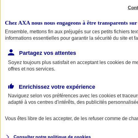
Cont
Chez AXA nous nous engageons à être transparents sur 
Ensemble, mettons fin aux préjugés sur ces petits fichiers t
informations essentielles pour garantir la sécurité du site et f
Complémentaire santé
Partagez vos attentes
Complémentaire santé
Soyez toujours plus satisfait en acceptant les
cookies
de mes
offres et nos services.
Enrichissez votre expérience
Naviguez selon vos préférences avec les
cookies et traceur
adapté à vos centres d'intérêts, des publicités personnali
Complémentaire santé
Vous êtes libre de les accepter, de les refuser comme de cha
Complémentaire sante sénior
Complémentaire santé étudiant
Complémentaire santé pour tous
Consulter notre politique de
cookies
Assurance citoyenne santé