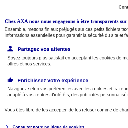
Cont
Chez AXA nous nous engageons à être transparents sur 
Ensemble, mettons fin aux préjugés sur ces petits fichiers t
informations essentielles pour garantir la sécurité du site et f
Complémentaire santé
Partagez vos attentes
Complémentaire santé
Soyez toujours plus satisfait en acceptant les
cookies
de mes
offres et nos services.
Enrichissez votre expérience
Naviguez selon vos préférences avec les
cookies et traceur
adapté à vos centres d'intérêts, des publicités personnali
Complémentaire santé
Vous êtes libre de les accepter, de les refuser comme de cha
Complémentaire sante sénior
Complémentaire santé étudiant
Complémentaire santé pour tous
Consulter notre politique de
cookies
Assurance citoyenne santé