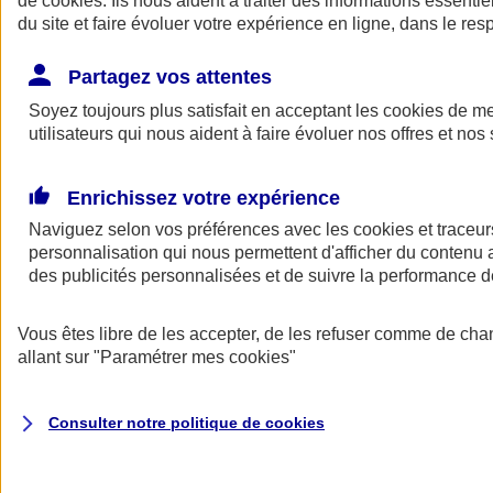
de
cookies
. Ils nous aident à traiter des informations essentie
du site et faire évoluer votre expérience en ligne, dans le resp
Assurance auto
Assurance jeune conducteur
Partagez vos attentes
Assurance forfait km
Soyez toujours plus satisfait en acceptant les
Assurance véhicule de collection
cookies
de mes
Assurance monospace
utilisateurs qui nous aident à faire évoluer nos offres et nos 
Garanties assurance auto
Nos formules assurance auto en ligne
Assurance Auto Malus
Enrichissez votre expérience
Services et avantages auto AXA
Naviguez selon vos préférences avec les
Assurance citoyenne auto
cookies et traceur
Assurer 2 voitures
personnalisation qui nous permettent d'afficher du contenu a
Assurance auto en ligne
des publicités personnalisées et de suivre la performance
Vous êtes libre de les accepter, de les refuser comme de cha
allant sur
"Paramétrer mes
cookies
"
Consulter notre politique de
cookies