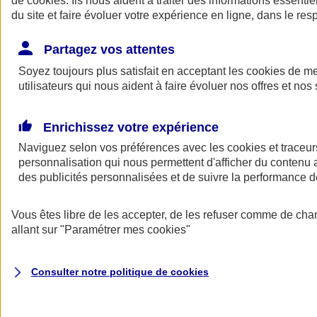
de
cookies
. Ils nous aident à traiter des informations essentie
du site et faire évoluer votre expérience en ligne, dans le resp
Assurance auto
Assurance jeune conducteur
Partagez vos attentes
Assurance forfait km
Soyez toujours plus satisfait en acceptant les
Assurance véhicule de collection
cookies
de mes
Assurance monospace
utilisateurs qui nous aident à faire évoluer nos offres et nos 
Garanties assurance auto
Nos formules assurance auto en ligne
Assurance Auto Malus
Enrichissez votre expérience
Services et avantages auto AXA
Naviguez selon vos préférences avec les
Assurance citoyenne auto
cookies et traceur
Assurer 2 voitures
personnalisation qui nous permettent d'afficher du contenu a
Assurance auto en ligne
des publicités personnalisées et de suivre la performance
Vous êtes libre de les accepter, de les refuser comme de cha
allant sur
"Paramétrer mes
cookies
"
Consulter notre politique de
cookies