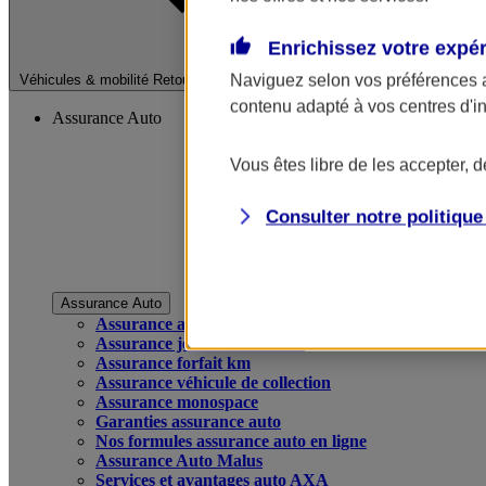
Enrichissez votre expé
Fermer le menu pri
Naviguez selon vos préférences 
Véhicules & mobilité
Retour à la section précédente
contenu adapté à vos centres d'i
Assurance Auto
Vous êtes libre de les accepter, 
Consulter notre politiqu
Assurance Auto
Assurance auto
Assurance jeune conducteur
Assurance forfait km
Assurance véhicule de collection
Assurance monospace
Garanties assurance auto
Nos formules assurance auto en ligne
Assurance Auto Malus
Services et avantages auto AXA