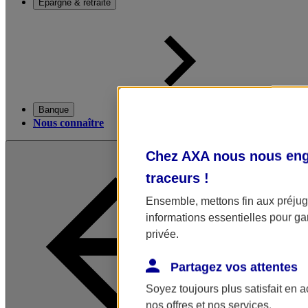
Épargne & retraite
Banque
Nous connaître
Chez AXA nous nous enga
traceurs
!
Ensemble, mettons fin aux préjugé
informations essentielles pour gar
privée.
Partagez vos attentes
Soyez toujours plus satisfait en 
nos offres et nos services.