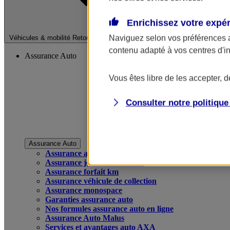
Enrichissez votre expé
Fermer le menu pri
Naviguez selon vos préférences 
Véhicules & mobilité
Retour à la section précédente
contenu adapté à vos centres d'i
Assurance Auto
Vous êtes libre de les accepter, 
Consulter notre politiqu
Assurance Auto
Assurance auto
Assurance jeune conducteur
Assurance forfait km
Assurance véhicule de collection
Assurance monospace
Garanties assurance auto
Nos formules assurance auto en ligne
Assurance Auto Malus
Services et avantages auto AXA