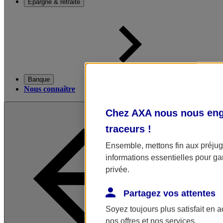
Épargne & retraite
Banque
Nous connaître
Chez AXA nous nous enga
traceurs
!
Ensemble, mettons fin aux préjugé
informations essentielles pour gar
privée.
Partagez vos attentes
Soyez toujours plus satisfait en 
nos offres et nos services.