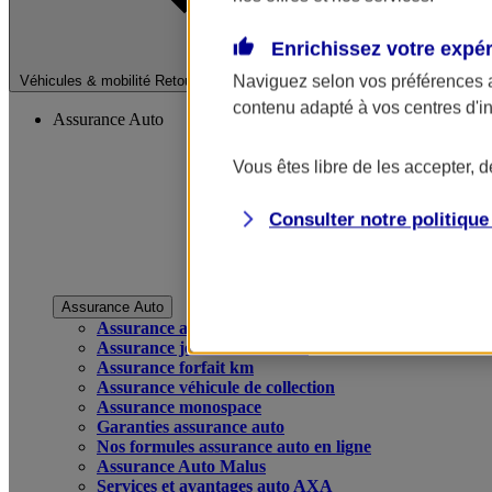
Enrichissez votre expé
Fermer le menu pri
Naviguez selon vos préférences 
Véhicules & mobilité
Retour à la section précédente
contenu adapté à vos centres d'i
Assurance Auto
Vous êtes libre de les accepter, 
Consulter notre politiqu
Assurance Auto
Assurance auto
Assurance jeune conducteur
Assurance forfait km
Assurance véhicule de collection
Assurance monospace
Garanties assurance auto
Nos formules assurance auto en ligne
Assurance Auto Malus
Services et avantages auto AXA