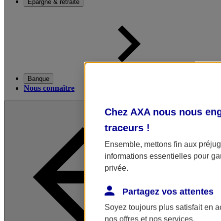
Épargne & retraite
Banque
Nous connaître
Chez AXA nous nous enga
traceurs
!
Ensemble, mettons fin aux préjugé
informations essentielles pour gar
privée.
Partagez vos attentes
Soyez toujours plus satisfait en 
nos offres et nos services.