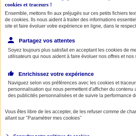
cookies et traceurs
!
Ensemble, mettons fin aux préjugés sur ces petits fichiers te
Assurance auto
de
cookies
Assurance jeune conducteur
. Ils nous aident à traiter des informations essentie
Assurance forfait km
site et faire évoluer votre expérience en ligne, dans le respect
Assurance véhicule de collection
Assurance monospace
Partagez vos attentes
Garanties assurance auto
Nos formules assurance auto en ligne
Soyez toujours plus satisfait en acceptant les
cookies
de mes
Assurance Auto Malus
utilisateurs qui nous aident à faire évoluer nos offres et nos 
Services et avantages auto AXA
Assurance citoyenne auto
Assurer 2 voitures
Enrichissez votre expérience
Assurance auto en ligne
Naviguez selon vos préférences avec les
cookies et traceur
personnalisation qui nous permettent d'afficher du contenu a
des publicités personnalisées et de suivre la performance
Vous êtes libre de les accepter, de les refuser comme de cha
allant sur
"Paramétrer mes
cookies
"