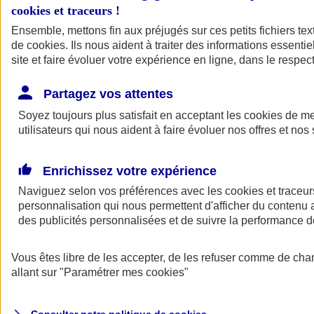
cookies et traceurs
!
Ensemble, mettons fin aux préjugés sur ces petits fichiers te
Assurance auto
de
cookies
Assurance jeune conducteur
. Ils nous aident à traiter des informations essentie
Assurance forfait km
site et faire évoluer votre expérience en ligne, dans le respect
Assurance véhicule de collection
Assurance monospace
Partagez vos attentes
Garanties assurance auto
Nos formules assurance auto en ligne
Soyez toujours plus satisfait en acceptant les
cookies
de mes
Assurance Auto Malus
utilisateurs qui nous aident à faire évoluer nos offres et nos 
Services et avantages auto AXA
Assurance citoyenne auto
Assurer 2 voitures
Enrichissez votre expérience
Assurance auto en ligne
Naviguez selon vos préférences avec les
cookies et traceur
personnalisation qui nous permettent d'afficher du contenu a
des publicités personnalisées et de suivre la performance
Vous êtes libre de les accepter, de les refuser comme de cha
allant sur
"Paramétrer mes
cookies
"