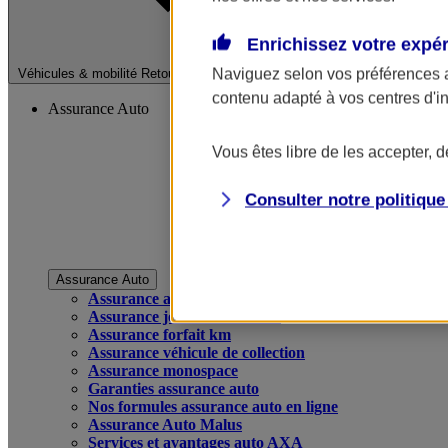
Enrichissez votre expé
Fermer le menu pri
Naviguez selon vos préférences 
Véhicules & mobilité
Retour à la section précédente
contenu adapté à vos centres d'i
Assurance Auto
Vous êtes libre de les accepter, 
Consulter notre politiqu
Assurance Auto
Assurance auto
Assurance jeune conducteur
Assurance forfait km
Assurance véhicule de collection
Assurance monospace
Garanties assurance auto
Nos formules assurance auto en ligne
Assurance Auto Malus
Services et avantages auto AXA