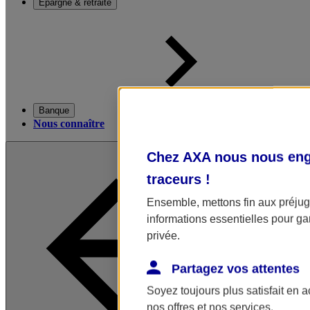
Épargne & retraite
Banque
Nous connaître
Chez AXA nous nous enga
traceurs
!
Ensemble, mettons fin aux préjugé
informations essentielles pour gar
privée.
Partagez vos attentes
Soyez toujours plus satisfait en 
nos offres et nos services.