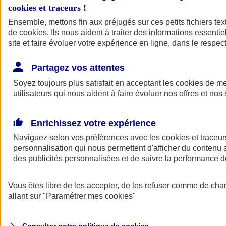
cookies et traceurs
!
Ensemble, mettons fin aux préjugés sur ces petits fichiers te
Assurance auto
de
cookies
Assurance jeune conducteur
. Ils nous aident à traiter des informations essentie
Assurance forfait km
site et faire évoluer votre expérience en ligne, dans le respect
Assurance véhicule de collection
Assurance monospace
Partagez vos attentes
Garanties assurance auto
Nos formules assurance auto en ligne
Soyez toujours plus satisfait en acceptant les
cookies
de mes
Assurance Auto Malus
utilisateurs qui nous aident à faire évoluer nos offres et nos 
Services et avantages auto AXA
Assurance citoyenne auto
Assurer 2 voitures
Enrichissez votre expérience
Assurance auto en ligne
Naviguez selon vos préférences avec les
cookies et traceur
personnalisation qui nous permettent d'afficher du contenu a
des publicités personnalisées et de suivre la performance
Vous êtes libre de les accepter, de les refuser comme de cha
allant sur
"Paramétrer mes
cookies
"