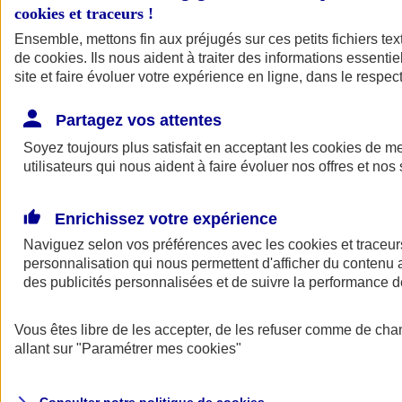
cookies et traceurs
!
Ensemble, mettons fin aux préjugés sur ces petits fichiers te
Assurance auto
de
cookies
Assurance jeune conducteur
. Ils nous aident à traiter des informations essentie
Assurance forfait km
site et faire évoluer votre expérience en ligne, dans le respect
Assurance véhicule de collection
Assurance monospace
Partagez vos attentes
Garanties assurance auto
Nos formules assurance auto en ligne
Soyez toujours plus satisfait en acceptant les
cookies
de mes
Assurance Auto Malus
utilisateurs qui nous aident à faire évoluer nos offres et nos 
Services et avantages auto AXA
Assurance citoyenne auto
Assurer 2 voitures
Enrichissez votre expérience
Assurance auto en ligne
Naviguez selon vos préférences avec les
cookies et traceur
personnalisation qui nous permettent d'afficher du contenu a
des publicités personnalisées et de suivre la performance
Vous êtes libre de les accepter, de les refuser comme de cha
allant sur
"Paramétrer mes
cookies
"